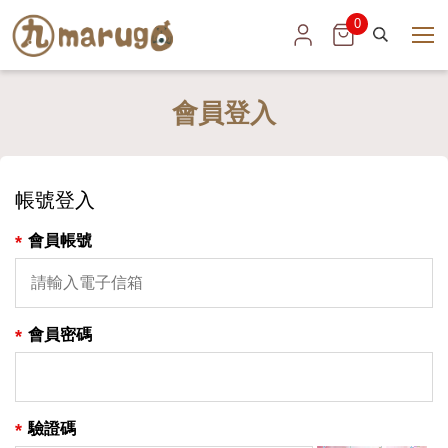
marugo
0
展
開
丸
選
搜
會員登入
單
尋
子
帳號登入
*
會員帳號
*
會員密碼
*
驗證碼