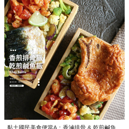
課程內容含內餡製作，共製作8個
（黏土製作，每顆尺寸3.5~4cm)
黏土國民美食便當A：香滷排骨 & 乾煎鹹魚便當