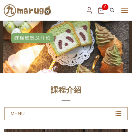
marugo
0
展
開
丸
選
搜
單
尋
子
課程介紹
MENU