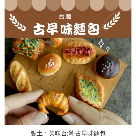
黏土：美味台灣-古早味麵包