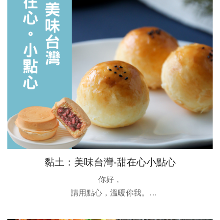
黏土：美味台灣-甜在心小點心
你好，
請用點心，溫暖你我。
具備質感與心意的作品：車輪餅、蛋黃酥、芋頭流芯
酥、土鳳梨酥，