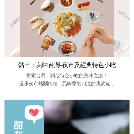
黏土：美味台灣-夜市及經典特色小吃
探索台灣，開啟特色小吃的美味之旅！
漫步夜市熱鬧街頭，品味香氣四溢的烤魷魚，
享受酥脆的蚵仔煎、大腸包小腸，
迷戀特色的肉燥飯、刈包及台式茶碗蒸，
深陷在台灣獨特的美食饗宴中。
報名線上：8道