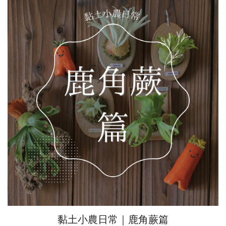
黏土小農日常｜鹿角蕨篇