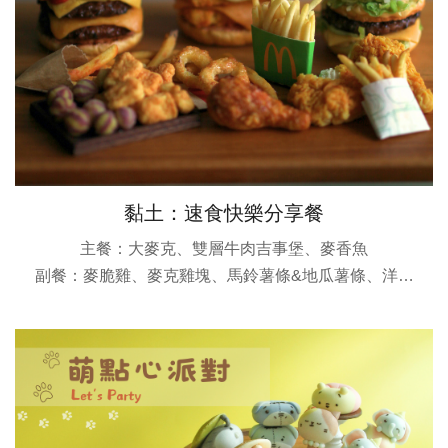
黏土：速食快樂分享餐
主餐：大麥克、雙層牛肉吉事堡、麥香魚
副餐：麥脆雞、麥克雞塊、馬鈴薯條&地瓜薯條、洋蔥
圈、雙色轉轉QQ球
課堂附贈：展示麵包板