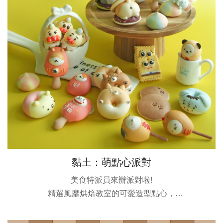
黏土：萌點心派對
美食特派員來辦派對啦!
精選風靡烘焙教室的可愛造型點心，
讓我們一起用黏土技法，
讓卡哇伊點心永保姿態，不受保存期限制。