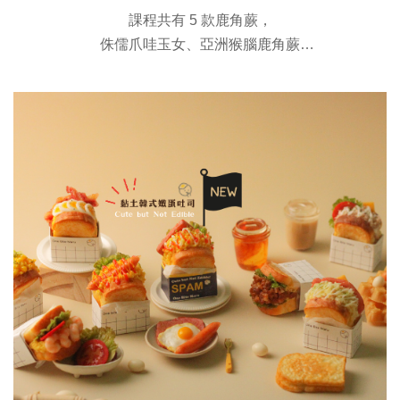
課程共有 5 款鹿角蕨，
侏儒爪哇玉女、亞洲猴腦鹿角蕨
女王鹿角蕨、銀鹿鹿角蕨、捲捲鹿鹿角蕨
除了調配柔軟感的黏土配方外，
課程含上板製作，有掛勾及冰箱貼功能，
以精緻仿真實用為課程重點