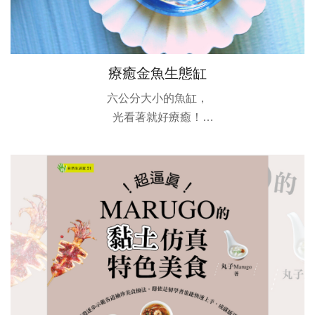
療癒金魚生態缸
六公分大小的魚缸，
光看著就好療癒！
腫腫胖胖又呆萌呆萌的金魚，
有著剛做過醫美的蘋果肌，
還有嘟嘟金魚嘴，
無論是做成魚缸或是耳環小吊飾，
都很適合喔。