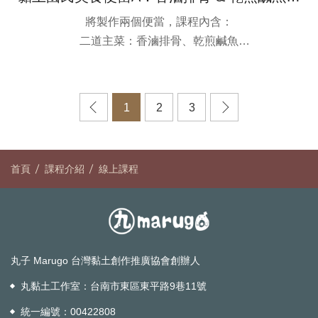
將製作兩個便當，課程內含：
二道主菜：香滷排骨、乾煎鹹魚
五道配菜：檸檬塊、苦瓜鹹蛋、紅燒茄子、蕃茄炒蛋、
雙色花椰菜炒木耳
便當木盒尺寸： 5.6cm x 3.8cm
上
下
1
2
3
一
一
頁
頁
首頁
課程介紹
線上課程
丸子 Marugo 台灣黏土創作推廣協會創辦人
丸黏土工作室：
台南市東區東平路9巷11號
統一編號：00422808