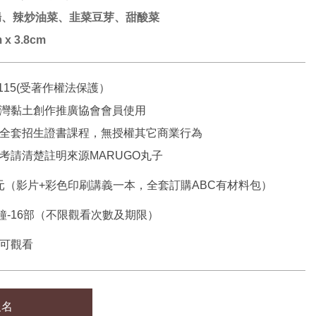
腸、辣炒油菜、韭菜豆芽、甜酸菜
x 3.8cm
1115(受著作權法保護）
灣黏土創作推廣協會會員使用
全套招生證書課程，無授權其它商業行為
考請清楚註明來源MARUGO丸子
80元（影片+彩色印刷講義一本，全套訂購ABC有材料包）
分鐘-16部（不限觀看次數及期限）
可觀看
報名