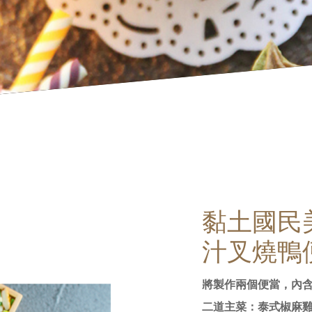
黏土國民
汁叉燒鴨
將製作兩個便當，內
二道主菜：泰式椒麻