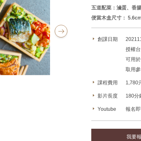
五道配菜：滷蛋、香
便當木盒尺寸： 5.6cm 
創課日期
2021
授權台
可用於
取用參
課程費用
1,7
影片長度
180
Youtube
報名即
我要