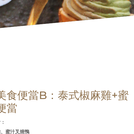
美食便當B：泰式椒麻雞+蜜
便當
含：
雞、蜜汁叉燒鴨