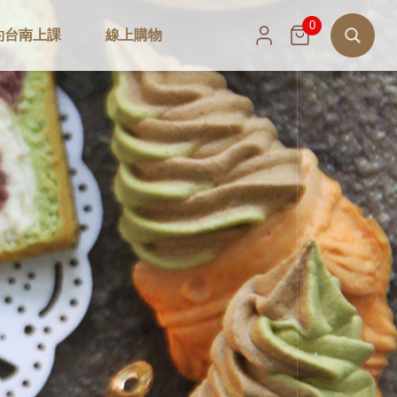
0
約台南上課
線上購物
搜
尋